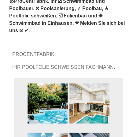
🥇ProCentFabrik, Ihr ☑️ Schwimmbad und
Poolbauer. ❌ Poolsanierung, ✓ Poolbau, ★
Poolfolie schweißen, ☑️ Folienbau und ✹
Schwimmbad in Einhausen. ❤ Melden Sie sich bei
uns ✉ ✔.
PROCENTFABRIK.
IHR POOLFOLIE SCHWEISSEN FACHMANN.