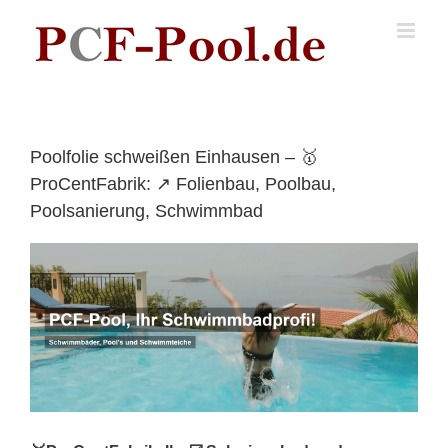
Skip
to
content
Poolfolie schweißen Einhausen – 🥇
ProCentFabrik: ↗️ Folienbau, Poolbau,
Poolsanierung, Schwimmbad