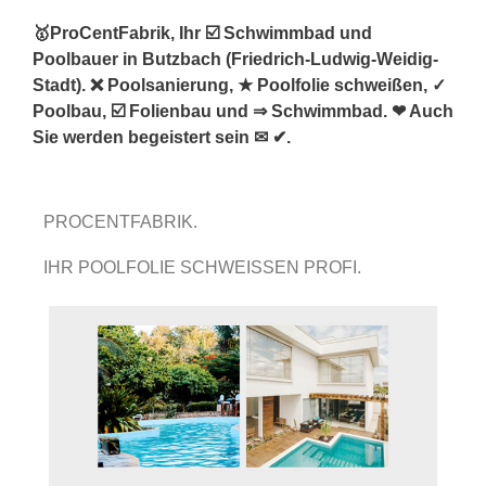
🥇ProCentFabrik, Ihr ☑️ Schwimmbad und
Poolbauer in Butzbach (Friedrich-Ludwig-Weidig-
Stadt). ❌ Poolsanierung, ★ Poolfolie schweißen, ✓
Poolbau, ☑️ Folienbau und ⇒ Schwimmbad. ❤ Auch
Sie werden begeistert sein ✉ ✔.
PROCENTFABRIK.
IHR POOLFOLIE SCHWEISSEN PROFI.