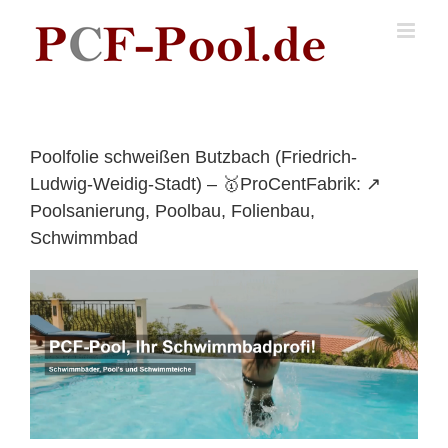
Skip
to
content
Poolfolie schweißen Butzbach (Friedrich-
Ludwig-Weidig-Stadt) – 🥇ProCentFabrik: ↗️
Poolsanierung, Poolbau, Folienbau,
Schwimmbad