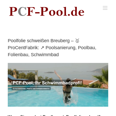
Skip
to
content
Poolfolie schweißen Breuberg – 🥇
ProCentFabrik: ↗️ Poolsanierung, Poolbau,
Folienbau, Schwimmbad