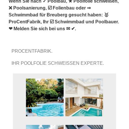
Wenn Sie nach ✓ Poolbau, ★ Poolfolie schweißen,
❌ Poolsanierung, ☑️ Folienbau oder ⇒
Schwimmbad für Breuberg gesucht haben: 🥇
ProCentFabrik, Ihr ☑️ Schwimmbad und Poolbauer.
❤ Melden Sie sich bei uns ✉ ✔.
PROCENTFABRIK.
IHR POOLFOLIE SCHWEISSEN EXPERTE.