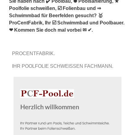
Sie haben nach ✔️ Poolbau, ✺ Poolsanierung, ★
Poolfolie schweißen, ☑️ Folienbau und ⇒
Schwimmbad für Beerfelden gesucht? 🥇
ProCentFabrik, Ihr ☑️ Schwimmbad und Poolbauer.
❤ Kommen Sie doch mal vorbei ✉ ✔.
PROCENTFABRIK.
IHR POOLFOLIE SCHWEISSEN FACHMANN.