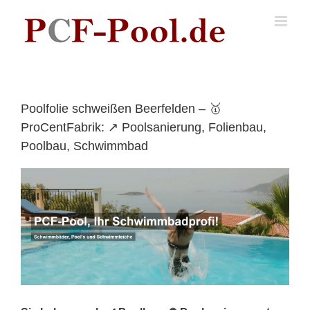
Skip
to
content
Poolfolie schweißen Beerfelden – 🥇
ProCentFabrik: ↗️ Poolsanierung, Folienbau,
Poolbau, Schwimmbad