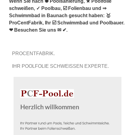
Wenn Sie nach ✺ Poolsanierung, ★ Poolfolie
schweißen, ✓ Poolbau, ☑️ Folienbau und ⇒
Schwimmbad in Baunach gesucht haben: 🥇
ProCentFabrik, Ihr ☑️ Schwimmbad und Poolbauer.
❤ Besuchen Sie uns ✉ ✔.
PROCENTFABRIK.
IHR POOLFOLIE SCHWEISSEN EXPERTE.