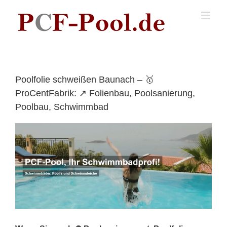
Skip
to
content
Poolfolie schweißen Baunach – 🥇
ProCentFabrik: ↗️ Folienbau, Poolsanierung,
Poolbau, Schwimmbad