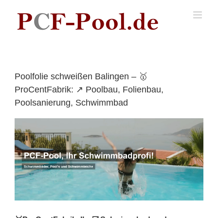
Skip
to
content
Poolfolie schweißen Balingen – 🥇
ProCentFabrik: ↗️ Poolbau, Folienbau,
Poolsanierung, Schwimmbad