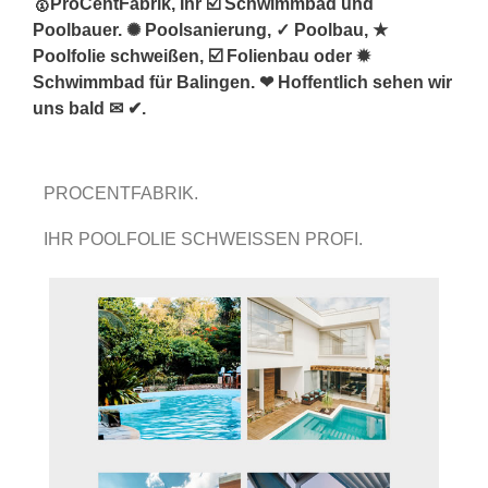
🥇ProCentFabrik, Ihr ☑️ Schwimmbad und
Poolbauer. ✺ Poolsanierung, ✓ Poolbau, ★
Poolfolie schweißen, ☑️ Folienbau oder ✹
Schwimmbad für Balingen. ❤ Hoffentlich sehen wir
uns bald ✉ ✔.
PROCENTFABRIK.
IHR POOLFOLIE SCHWEISSEN PROFI.