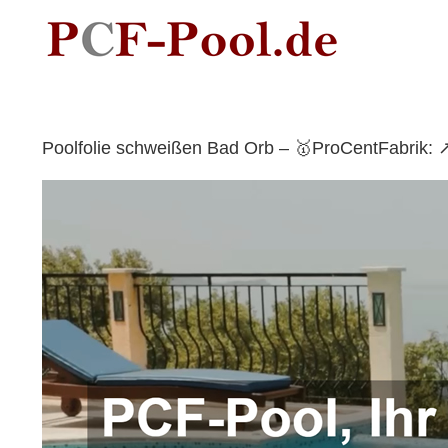
Skip
to
content
Poolfolie schweißen Bad Orb – 🥇ProCentFabrik: 