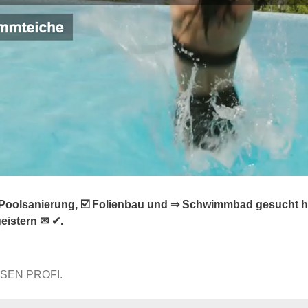
 Poolsanierung, ☑️ Folienbau und ⇒ Schwimmbad gesucht h
eistern ✉ ✔.
SSEN PROFI.