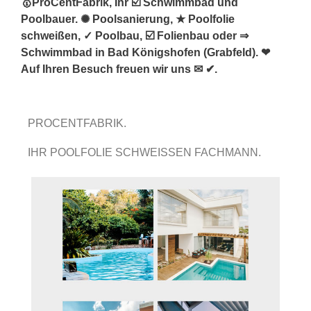
🥇ProCentFabrik, Ihr ☑️ Schwimmbad und
Poolbauer. ✺ Poolsanierung, ★ Poolfolie
schweißen, ✓ Poolbau, ☑️ Folienbau oder ⇒
Schwimmbad in Bad Königshofen (Grabfeld). ❤
Auf Ihren Besuch freuen wir uns ✉ ✔.
PROCENTFABRIK.
IHR POOLFOLIE SCHWEISSEN FACHMANN.