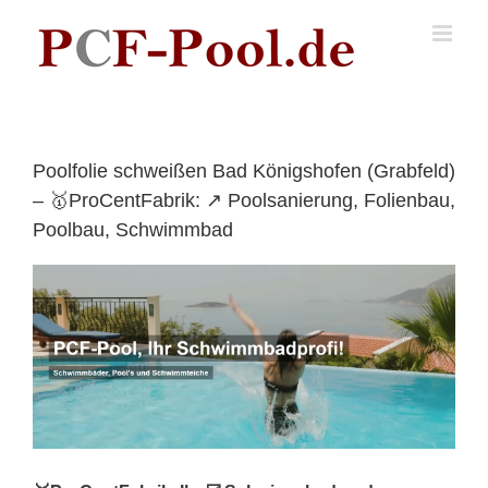
Skip
to
content
Poolfolie schweißen Bad Königshofen (Grabfeld)
– 🥇ProCentFabrik: ↗️ Poolsanierung, Folienbau,
Poolbau, Schwimmbad