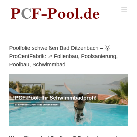
Skip
to
content
Poolfolie schweißen Bad Ditzenbach – 🥇
ProCentFabrik: ↗️ Folienbau, Poolsanierung,
Poolbau, Schwimmbad