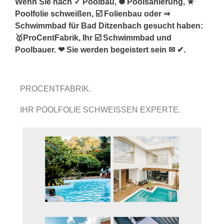
Wenn Sie nach ✓ Poolbau, ✺ Poolsanierung, ★
Poolfolie schweißen, ☑️ Folienbau oder ⇒
Schwimmbad für Bad Ditzenbach gesucht haben:
🥇ProCentFabrik, Ihr ☑️ Schwimmbad und
Poolbauer. ❤ Sie werden begeistert sein ✉ ✔.
PROCENTFABRIK.
IHR POOLFOLIE SCHWEISSEN EXPERTE.