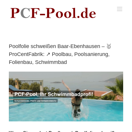
Skip
to
content
Poolfolie schweißen Baar-Ebenhausen – 🥇
ProCentFabrik: ↗️ Poolbau, Poolsanierung,
Folienbau, Schwimmbad