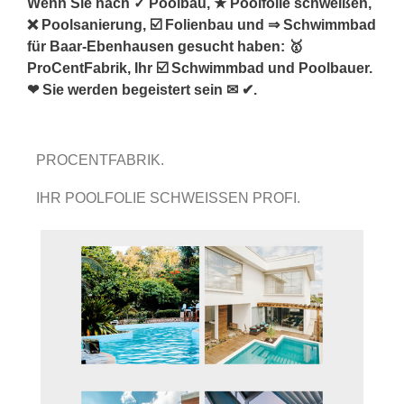
Wenn Sie nach ✓ Poolbau, ★ Poolfolie schweißen,
❌ Poolsanierung, ☑️ Folienbau und ⇒ Schwimmbad
für Baar-Ebenhausen gesucht haben: 🥇
ProCentFabrik, Ihr ☑️ Schwimmbad und Poolbauer.
❤ Sie werden begeistert sein ✉ ✔.
PROCENTFABRIK.
IHR POOLFOLIE SCHWEISSEN PROFI.