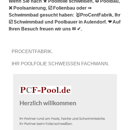
Wenn Sie nach ★ Poolfolie schweißen, ♻ Poolbau,
❌ Poolsanierung, ☑️ Folienbau oder ⇒
Schwimmbad gesucht haben: 🥇ProCentFabrik, Ihr
☑️ Schwimmbad und Poolbauer in Aulendorf. ❤ Auf
Ihren Besuch freuen wir uns ✉ ✔.
PROCENTFABRIK.
IHR POOLFOLIE SCHWEISSEN FACHMANN.