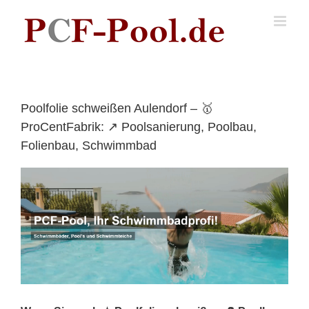
Skip
to
content
Poolfolie schweißen Aulendorf – 🥇
ProCentFabrik: ↗️ Poolsanierung, Poolbau,
Folienbau, Schwimmbad