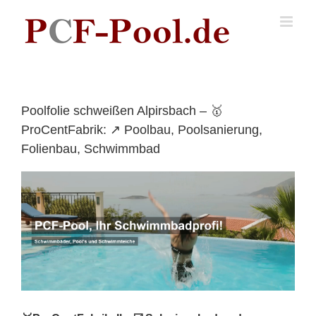
Skip
to
content
Poolfolie schweißen Alpirsbach – 🥇
ProCentFabrik: ↗️ Poolbau, Poolsanierung,
Folienbau, Schwimmbad