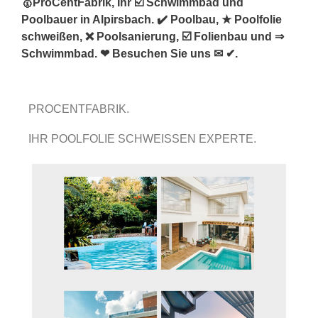
🥇ProCentFabrik, Ihr ☑️ Schwimmbad und
Poolbauer in Alpirsbach. ✔️ Poolbau, ★ Poolfolie
schweißen, ❌ Poolsanierung, ☑️ Folienbau und ⇒
Schwimmbad. ❤ Besuchen Sie uns ✉ ✔.
PROCENTFABRIK.
IHR POOLFOLIE SCHWEISSEN EXPERTE.