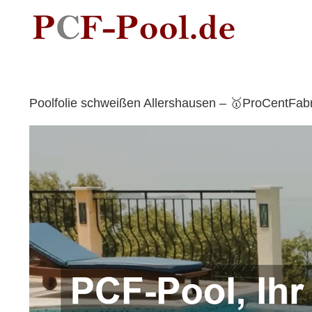
Skip
to
content
Poolfolie schweißen Allershausen – 🥇ProCentFab