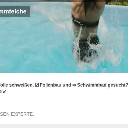
lfolie schweißen, ☑️ Folienbau und ⇒ Schwimmbad gesucht
✉ ✔.
SSEN EXPERTE.