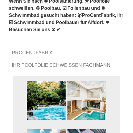
Wenn Sie nach ✺ Poolsanierung, ★ Poolfolie
schweißen, ♻ Poolbau, ☑️ Folienbau und ✹
Schwimmbad gesucht haben: 🥇ProCentFabrik, Ihr
☑️ Schwimmbad und Poolbauer für Alfdorf. ❤
Besuchen Sie uns ✉ ✔.
PROCENTFABRIK.
IHR POOLFOLIE SCHWEISSEN FACHMANN.