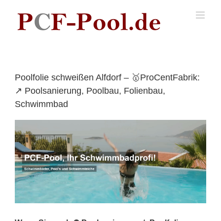
Skip
to
content
Poolfolie schweißen Alfdorf – 🥇ProCentFabrik:
↗️ Poolsanierung, Poolbau, Folienbau,
Schwimmbad